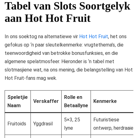
Tabel van Slots Soortgelyk
aan Hot Hot Fruit
In ons soektog na alternatiewe vir
Hot Hot Fruit
, het ons
gefokus op ‘n paar sleutelkenmerke: vrugtethema’s, die
teenwoordigheid van betrokke bonusfunksies, en die
algemene spelatmosfeer. Hieronder is ‘n tabel met
slotmasjiene wat, na ons mening, die belangstelling van Hot
Hot Fruit-fans mag wek.
Speletjie
Rolle en
Verskaffer
Kenmerke
Naam
Betaallyne
5×3, 25
Futuristiese
Fruitoids
Yggdrasil
lyne
ontwerp, herdraaie