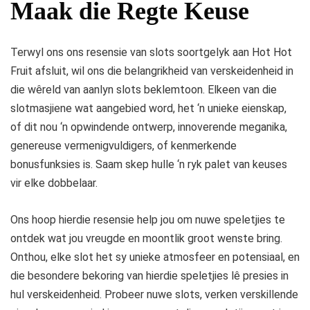
Maak die Regte Keuse
Terwyl ons ons resensie van slots soortgelyk aan Hot Hot
Fruit afsluit, wil ons die belangrikheid van verskeidenheid in
die wêreld van aanlyn slots beklemtoon. Elkeen van die
slotmasjiene wat aangebied word, het ‘n unieke eienskap,
of dit nou ‘n opwindende ontwerp, innoverende meganika,
genereuse vermenigvuldigers, of kenmerkende
bonusfunksies is. Saam skep hulle ‘n ryk palet van keuses
vir elke dobbelaar.
Ons hoop hierdie resensie help jou om nuwe speletjies te
ontdek wat jou vreugde en moontlik groot wenste bring.
Onthou, elke slot het sy unieke atmosfeer en potensiaal, en
die besondere bekoring van hierdie speletjies lê presies in
hul verskeidenheid. Probeer nuwe slots, verken verskillende