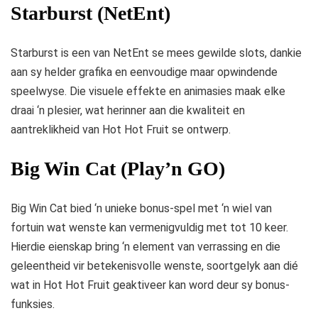
Starburst (NetEnt)
Starburst is een van NetEnt se mees gewilde slots, dankie
aan sy helder grafika en eenvoudige maar opwindende
speelwyse. Die visuele effekte en animasies maak elke
draai ‘n plesier, wat herinner aan die kwaliteit en
aantreklikheid van Hot Hot Fruit se ontwerp.
Big Win Cat (Play’n GO)
Big Win Cat bied ‘n unieke bonus-spel met ‘n wiel van
fortuin wat wenste kan vermenigvuldig met tot 10 keer.
Hierdie eienskap bring ‘n element van verrassing en die
geleentheid vir betekenisvolle wenste, soortgelyk aan dié
wat in Hot Hot Fruit geaktiveer kan word deur sy bonus-
funksies.