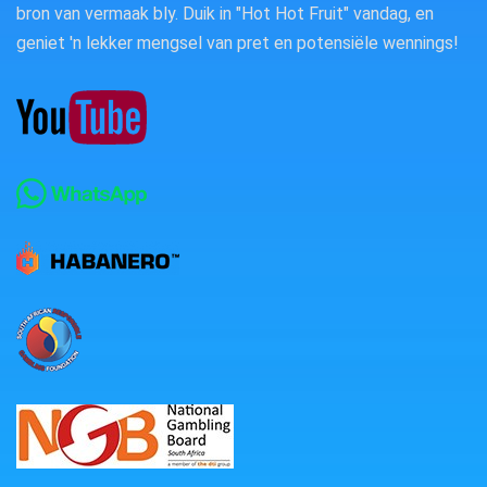
bron van vermaak bly. Duik in "Hot Hot Fruit" vandag, en
geniet 'n lekker mengsel van pret en potensiële wennings!