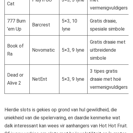
Cat
vermenigvuldigers
777 Burn
5×3, 10
Gratis draaie,
Barcrest
’em Up
lyne
spesiale simbole
Gratis draaie met
Book of
Novomatic
5×3, 9 lyne
uitbreidende
Ra
simbole
3 tipes gratis
Dead or
NetEnt
5×3, 9 lyne
draaie met hoë
Alive 2
vermenigvuldigers
Hierdie slots is gekies op grond van hul gewildheid, die
uniekheid van die spelervaring, en daardie kenmerke wat
dalk interessant kan wees vir aanhangers van Hot Hot Fruit.