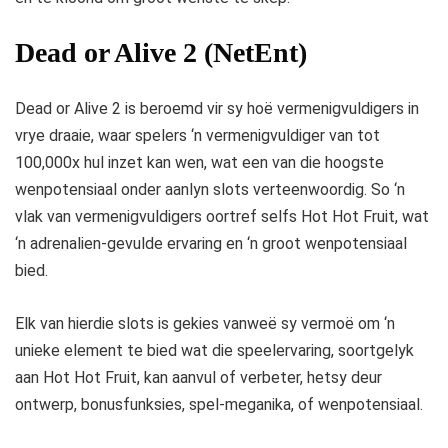
Dead or Alive 2 (NetEnt)
Dead or Alive 2 is beroemd vir sy hoë vermenigvuldigers in
vrye draaie, waar spelers ‘n vermenigvuldiger van tot
100,000x hul inzet kan wen, wat een van die hoogste
wenpotensiaal onder aanlyn slots verteenwoordig. So ‘n
vlak van vermenigvuldigers oortref selfs Hot Hot Fruit, wat
‘n adrenalien-gevulde ervaring en ‘n groot wenpotensiaal
bied.
Elk van hierdie slots is gekies vanweë sy vermoë om ‘n
unieke element te bied wat die speelervaring, soortgelyk
aan Hot Hot Fruit, kan aanvul of verbeter, hetsy deur
ontwerp, bonusfunksies, spel-meganika, of wenpotensiaal.