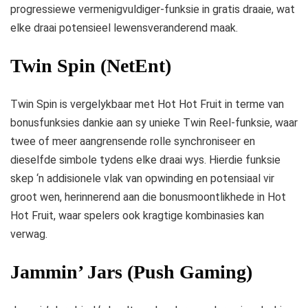
progressiewe vermenigvuldiger-funksie in gratis draaie, wat
elke draai potensieel lewensveranderend maak.
Twin Spin (NetEnt)
Twin Spin is vergelykbaar met Hot Hot Fruit in terme van
bonusfunksies dankie aan sy unieke Twin Reel-funksie, waar
twee of meer aangrensende rolle synchroniseer en
dieselfde simbole tydens elke draai wys. Hierdie funksie
skep ‘n addisionele vlak van opwinding en potensiaal vir
groot wen, herinnerend aan die bonusmoontlikhede in Hot
Hot Fruit, waar spelers ook kragtige kombinasies kan
verwag.
Jammin’ Jars (Push Gaming)