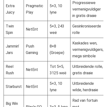
Progressiewe
Extra
Pragmatic
5×3, 10
vermenigvuldiger
Juicy
Play
lyne
in gratis draaie
Twin
5×3, 243
Gesinkroniseerde
NetEnt
Spin
weë
rolle
Kaskades wen,
Jammin’
Push
8×8
vermenigvuldigers,
Jars
Gaming
(Groepe)
mega simbole
Reel
Tot 5×5,
Uitbreidende rolle,
NetEnt
Rush
3125 weë
gratis draaie
5×3, 10
Uitbreidende
Starburst
NetEnt
lyne
wilde, herdraaie
Rad van fortuin
Big Win
Play’n GO
3×3, 5 lyne
met